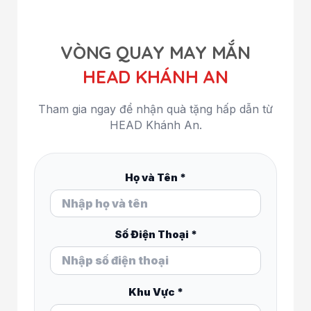
VÒNG QUAY MAY MẮN
HEAD KHÁNH AN
Tham gia ngay để nhận quà tặng hấp dẫn từ
HEAD Khánh An.
Họ và Tên *
Số Điện Thoại *
Khu Vực *