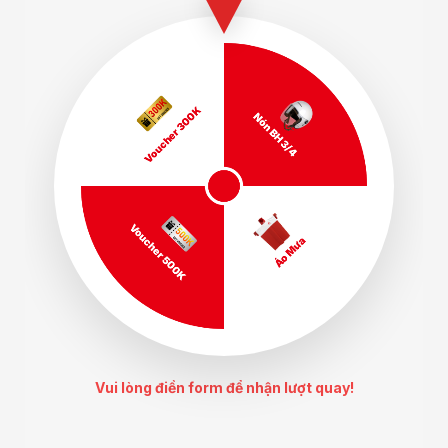
Vui lòng điền form để nhận lượt quay!