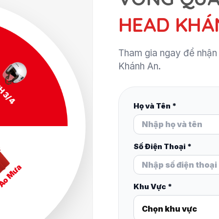
HEAD KHÁ
Tham gia ngay để nhận
Khánh An.
Họ và Tên *
Số Điện Thoại *
Khu Vực *