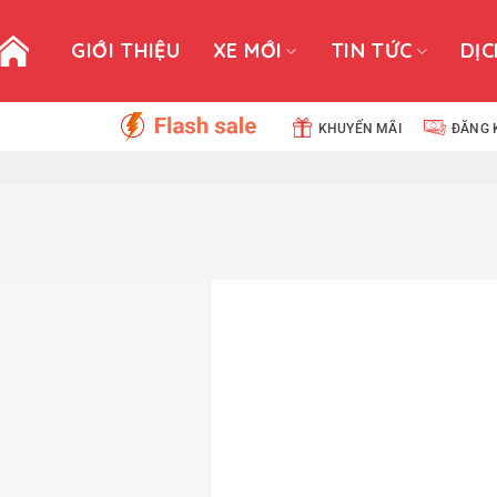
GIỚI THIỆU
XE MỚI
TIN TỨC
DỊC
KHUYẾN MÃI
ĐĂNG 