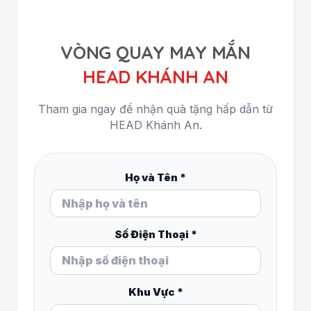
VÒNG QUAY MAY MẮN
HEAD KHÁNH AN
Tham gia ngay để nhận quà tặng hấp dẫn từ
HEAD Khánh An.
Họ và Tên *
Số Điện Thoại *
Khu Vực *