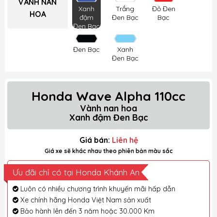
VÀNH NAN
Xanh
Trắng
Đỏ Đen
HOA
đậm
Đen Bạc
Bạc
Đen Bạc
Đen Bạc
Xanh
Đen Bạc
Honda Wave Alpha 110cc
Vành nan hoa
Xanh đậm Đen Bạc
Giá bán:
Liên hệ
Giá xe sẽ khác nhau theo phiên bản màu sắc
Ưu đãi chỉ có tại Honda Khánh An
Luôn có nhiều chương trình khuyến mãi hấp dẫn
Xe chính hãng Honda Việt Nam sản xuất
Bảo hành lên đến 3 năm hoặc 30.000 Km