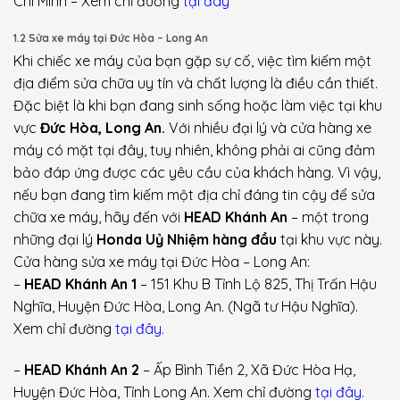
Chí Minh – Xem chỉ đường
tại đây
1.2 Sửa xe máy tại Đức Hòa – Long An
Khi chiếc xe máy của bạn gặp sự cố, việc tìm kiếm một
địa điểm sửa chữa uy tín và chất lượng là điều cần thiết.
Đặc biệt là khi bạn đang sinh sống hoặc làm việc tại khu
vực
Đức Hòa, Long An.
Với nhiều đại lý và cửa hàng xe
máy có mặt tại đây, tuy nhiên, không phải ai cũng đảm
bảo đáp ứng được các yêu cầu của khách hàng. Vì vậy,
nếu bạn đang tìm kiếm một địa chỉ đáng tin cậy để sửa
chữa xe máy, hãy đến với
HEAD Khánh An
– một trong
những đại lý
Honda Uỷ Nhiệm hàng đầu
tại khu vực này.
Cửa hàng sửa xe máy tại Đức Hòa – Long An:
–
HEAD Khánh An 1
– 151 Khu B Tỉnh Lộ 825, Thị Trấn Hậu
Nghĩa, Huyện Đức Hòa, Long An. (Ngã tư Hậu Nghĩa).
Xem chỉ đường
tại đây.
–
HEAD Khánh An 2
– Ấp Bình Tiền 2, Xã Đức Hòa Hạ,
Huyện Đức Hòa, Tỉnh Long An. Xem chỉ đường
tại đây.