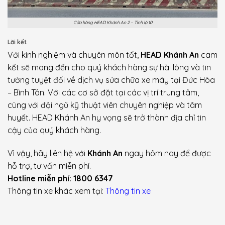
Cửa hàng HEAD Khánh An 2 – Tỉnh lộ 10
Lời kết
Với kinh nghiệm và chuyên môn tốt,
HEAD Khánh An
cam
kết sẽ mang đến cho quý khách hàng sự hài lòng và tin
tưởng tuyệt đối về dịch vụ sửa chữa xe máy tại Đức Hòa
– Bình Tân. Với các cơ sở đặt tại các vị trí trung tâm,
cùng với đội ngũ kỹ thuật viên chuyên nghiệp và tâm
huyết. HEAD Khánh An hy vọng sẽ trở thành địa chỉ tin
cậy của quý khách hàng.
Vì vậy, hãy liên hệ với
Khánh An
ngay hôm nay để được
hỗ trợ, tư vấn miễn phí.
Hotline miễn phí: 1800 6347
Thông tin xe khác xem tại:
Thông tin xe