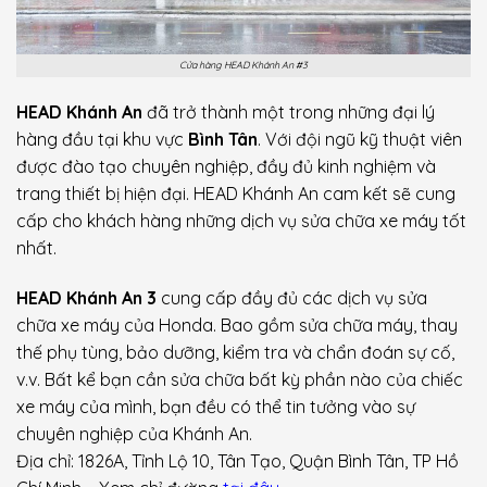
Cửa hàng HEAD Khánh An #3
HEAD Khánh An
đã trở thành một trong những đại lý
hàng đầu tại khu vực
Bình Tân
. Với đội ngũ kỹ thuật viên
được đào tạo chuyên nghiệp, đầy đủ kinh nghiệm và
trang thiết bị hiện đại. HEAD Khánh An cam kết sẽ cung
cấp cho khách hàng những dịch vụ sửa chữa xe máy tốt
nhất.
HEAD Khánh An 3
cung cấp đầy đủ các dịch vụ sửa
chữa xe máy của Honda. Bao gồm sửa chữa máy, thay
thế phụ tùng, bảo dưỡng, kiểm tra và chẩn đoán sự cố,
v.v. Bất kể bạn cần sửa chữa bất kỳ phần nào của chiếc
xe máy của mình, bạn đều có thể tin tưởng vào sự
chuyên nghiệp của Khánh An.
Địa chỉ: 1826A, Tỉnh Lộ 10, Tân Tạo, Quận Bình Tân, TP Hồ