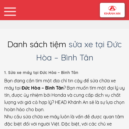
Skip
to
content
Danh sách tiệm
sửa xe tại Đức
Hòa – Bình Tân
1. Sửa xe máy tại Đức Hòa – Bình Tân
Bạn đang cần tìm một địa chỉ tin cậy để sửa chữa xe
máy tại
Đức Hòa – Bình Tân
? Bạn muốn tìm một đại lý uy
tín, được ủy nhiệm bởi Honda và cung cấp dịch vụ chất
lượng với giá cả hợp lý? HEAD Khánh An sẽ là sự lựa chọn
hoàn hảo cho bạn.
Nhu cầu sửa chữa xe máy luôn là vấn đề được quan tâm
đặc biệt đối với người Việt. Đặc biệt, với các chủ xe