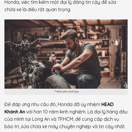
Honda, việc tìm kiếm một đại lý đáng tin cậy để sửa
chữa xe là điều rất quan trọng.
***Hình ảnh minh họa
Để đáp ứng nhu cầu đó, Honda đã ủy nhiệm
HEAD
Khánh An
với hơn 10 năm kinh nghiệm. Là đại lý hàng đầu
của mình tại Long An và TP.HCM, để cung cấp dịch vụ
bảo trì, sửa chữa xe máy chuyên nghiệp và tin cậy nhất.