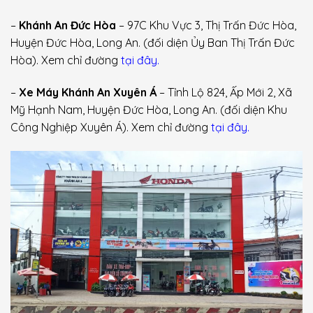
–
Khánh An Đức Hòa
– 97C Khu Vực 3, Thị Trấn Đức Hòa,
Huyện Đức Hòa, Long An. (đối diện Ủy Ban Thị Trấn Đức
Hòa). Xem chỉ đường
tại đây.
–
Xe Máy Khánh An Xuyên Á
– Tỉnh Lộ 824, Ấp Mới 2, Xã
Mỹ Hạnh Nam, Huyện Đức Hòa, Long An. (đối diện Khu
Công Nghiệp Xuyên Á). Xem chỉ đường
tại đây.