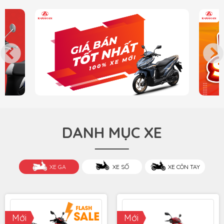
DANH MỤC XE
XE GA
XE SỐ
XE CÔN TAY
Mới
Mới