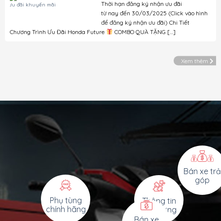
Thời hạn đăng ký nhận ưu đãi
từ nay đến 30/03/2025 (Click vào hình
để đăng ký nhận ưu đãi) Chi Tiết
Chương Trình Ưu Đãi Honda Future
COMBO QUÀ TẶNG […]
Xem thêm
Bán xe trả
góp
Phụ tùng
Thông tin
chính hãng
thị trường
Bán xe