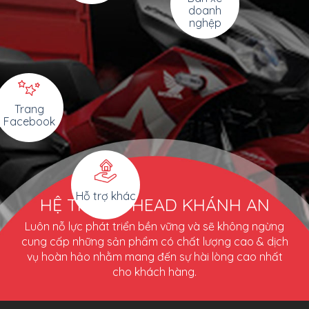
doanh
nghệp
Trang
Facebook
Hỗ trợ khác
HỆ THỐNG HEAD KHÁNH AN
Luôn nỗ lực phát triển bền vững và sẽ không ngừng
cung cấp những sản phẩm có chất lượng cao & dịch
vụ hoàn hảo nhằm mang đến sự hài lòng cao nhất
cho khách hàng.