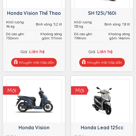
Honda Vision Thể Thao
SH 125i/160i
Khối lượng:
Khối lượng:
Bình xăng: 5,2 lít
Bình xăng: 7,8 lít
96 kg
133 kg
Độ cao yên:
Khoảng sáng
Độ cao yên:
Khoảng sáng
750mm
gầm: 117mm
799mm
gầm: 146mm
Giá:
Liên hệ
Giá:
Liên hệ
Khuyến mãi hấp dẫn
Khuyến mãi hấp dẫn
Honda Vision Thể Thao
SH 125i/160i
Đặt hàng
Đặt hàng
Xem chi tiết
Xem chi tiết
Mới
Mới
Honda Vision
Honda Lead 125cc