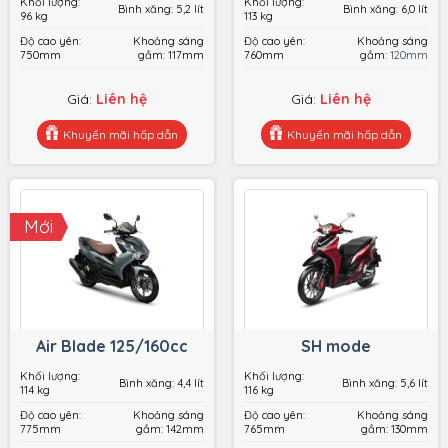
Khối lượng:
Khối lượng:
Bình xăng: 5,2 lít
Bình xăng: 6,0 lít
96 kg
113 kg
Độ cao yên:
Khoảng sáng
Độ cao yên:
Khoảng sáng
750mm
gầm: 117mm
760mm
gầm:
120mm
Giá:
Liên hệ
Giá:
Liên hệ
Khuyến mãi hấp dẫn
Khuyến mãi hấp dẫn
Honda Vision
Honda Lead 125cc
Đặt hàng
Đặt hàng
Xem chi tiết
Xem chi tiết
Mới
Air Blade 125/160cc
SH mode
Khối lượng:
Khối lượng:
Bình xăng: 4,4 lít
Bình xăng: 5,6 lít
114 kg
116 kg
Độ cao yên:
Khoảng sáng
Độ cao yên:
Khoảng sáng
775mm
gầm: 142mm
765mm
gầm: 130mm