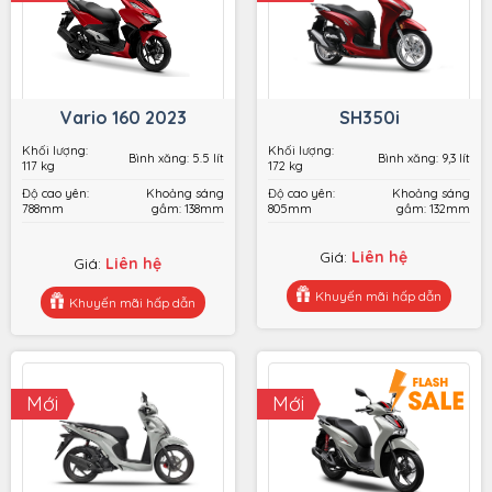
Vario 160 2023
SH350i
Khối lượng:
Khối lượng:
Bình xăng: 5.5 lít
Bình xăng: 9,3 lít
117 kg
172 kg
Độ cao yên:
Khoảng sáng
Độ cao yên:
Khoảng sáng
788mm
gầm: 138mm
805mm
gầm: 132mm
Giá:
Liên hệ
Giá:
Liên hệ
Khuyến mãi hấp dẫn
Khuyến mãi hấp dẫn
SH350i
Vario 160 2023
Đặt hàng
Xem chi tiết
Đặt hàng
Xem chi tiết
Mới
Mới