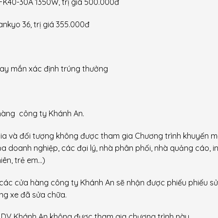
FK40-30A 1350W, trị giá
500
.
000đ
ankyo 36, trị giá
355
.
000đ
ay mắn xác định trúng thưởng
 hàng công ty Khánh An.
ia và đối tượng không được tham gia Chương trình khuyến m
 doanh nghiệp, các đại lý, nhà phân phối, nhà quảng cáo, i
iên, trẻ em…)
 các cửa hàng công ty Khánh An sẽ nhận được phiếu phiếu s
ng xe đã sửa chữa.
 DV Khánh An không được tham gia chương trình này.