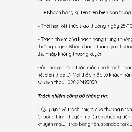
+ Kh
ách hàng ký tên trên biên bản trúng
– Thời hạn kết thúc trao thưởng: ngày 25/
– Trách nhiệm của khách hàng trúng thưởng 
thường xuyên: Khách hàng tham gia chương t
thu nhập không thường xuyên.
Đầu mối giải đáp thắc mắc cho khách hàng 
hệ, điện thoại…)
: Mọi thắc mắc từ khách hà
số điện
thoại: 028.22493838
Trách nhiệm công bố thông tin:
– Quy định về trách nhiệm của thương nhân 
Chương trình khuyến mại (trên phương tiện 
khuyến mại…): treo băng rôn, standee tại c