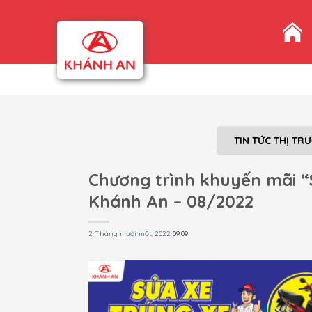
Skip
to
content
TIN TỨC THỊ TR
Chương trình khuyến mãi “
Khánh An – 08/2022
2 Tháng mười một, 2022
09:09