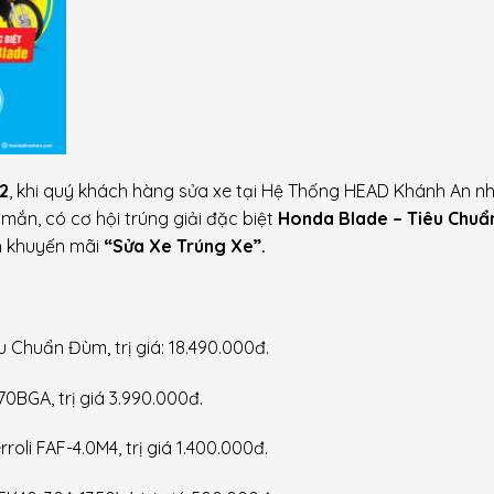
2
, khi quý khách hàng sửa xe tại Hệ Thống HEAD Khánh An n
n, có cơ hội trúng giải đặc biệt
Honda Blade – Tiêu Chuẩ
h khuyến mãi
“Sửa Xe Trúng Xe”.
u Chuẩn Đùm, trị giá: 18.490.000đ.
0BGA, trị giá 3.990.000đ.
roli FAF-4.0M4, trị giá
1.400
.
000đ.