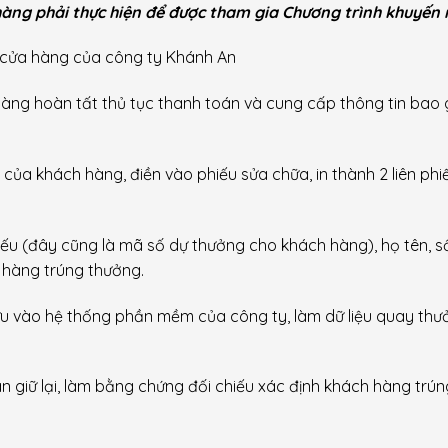
h hàng phải thực hiện để được tham gia Chương trình khuyến 
 cửa hàng của công ty Khánh An
 hàng hoàn tất thủ tục thanh toán và cung cấp thông tin bao
 của khách hàng, điền vào phiếu sửa chữa, in thành 2 liên phi
iếu (đây cũng là mã số dự thưởng cho khách hàng), họ tên, s
h hàng trúng thưởng.
ưu vào hệ thống phần mềm của công ty, làm dữ liệu quay thư
n giữ lại, làm bằng chứng đối chiếu xác định khách hàng trún