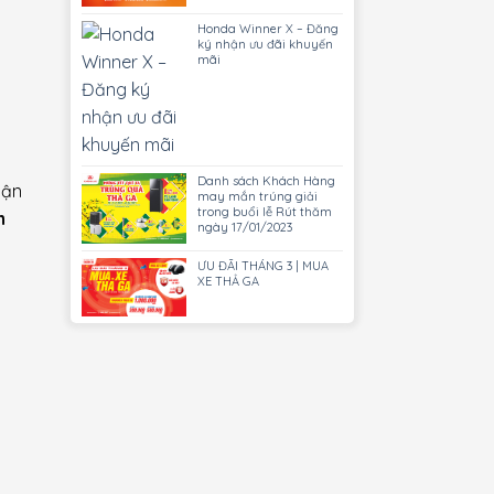
Honda Winner X – Đăng
ký nhận ưu đãi khuyến
mãi
Danh sách Khách Hàng
hận
may mắn trúng giải
trong buổi lễ Rút thăm
n
ngày 17/01/2023
ƯU ĐÃI THÁNG 3 | MUA
XE THẢ GA