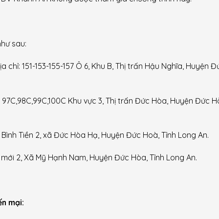
hư sau:
chỉ: 151-153-155-157 Ô 6, Khu B, Thị trấn Hậu Nghĩa, Huyện Đ
 97C,98C,99C,100C Khu vực 3, Thị trấn Đức Hòa, Huyện Đức H
Bình Tiền 2, xã Đức Hòa Hạ, Huyện Đức Hoà, Tỉnh Long An.
 mới 2, Xã Mỹ Hạnh Nam, Huyện Đức Hòa, Tỉnh Long An.
ến mại: