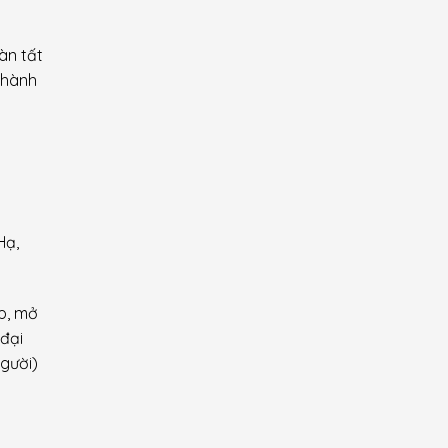
àn tất
 hành
Hạ,
p, mở
đại
gười)