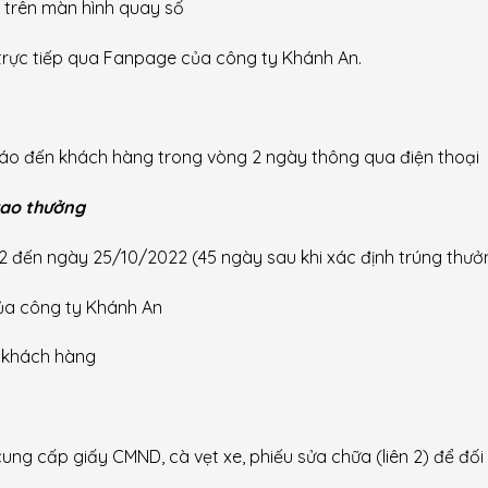
ị trên màn hình quay số
trực tiếp qua Fanpage của công ty Khánh An.
báo đến khách hàng trong vòng 2 ngày thông qua
điện thoại
trao thưởng
22
đến ngày 25/10/2022 (45 ngày sau khi xác định trúng thưở
ủa công ty Khánh An
o khách hàng
g cấp giấy CMND, cà vẹt xe, phiếu sửa chữa (liên 2) để đối