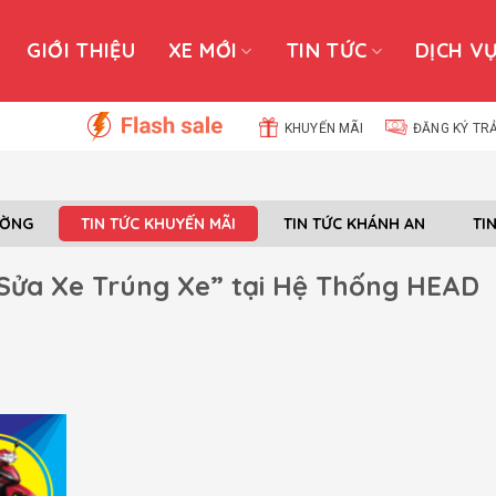
GIỚI THIỆU
XE MỚI
TIN TỨC
DỊCH V
KHUYẾN MÃI
ĐĂNG KÝ TR
ƯỜNG
TIN TỨC KHUYẾN MÃI
TIN TỨC KHÁNH AN
TI
Sửa Xe Trúng Xe” tại Hệ Thống HEAD