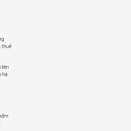
ng
ả thuế
liên
n hệ
phẩm
.