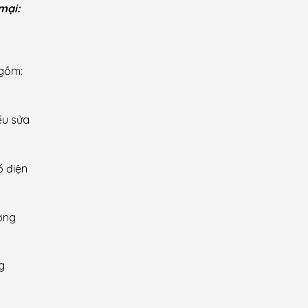
mại:
 gồm:
ếu sửa
ố điện
ởng
g