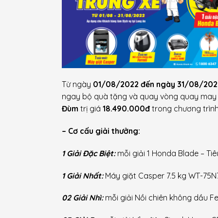
Từ ngày
01/08/2022 đến ngày 31/08/202
ngay bộ quà tặng và quay vòng quay may mắ
Đùm
trị giá
18.490.000đ
trong chương trìn
– Cơ cấu giải thưởng:
1 Giải Đặc Biệt:
mỗi giải 1 Honda Blade – Tiê
1 Giải Nhất:
Máy giặt Casper 7.5 kg WT-75N7
02 Giải Nhì:
mỗi giải Nồi chiên không dầu Fer