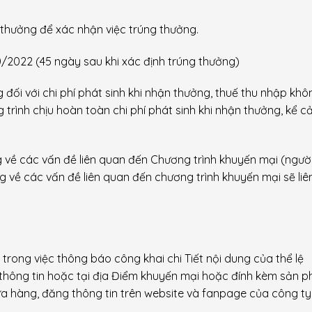
 thưởng để xác nhận việc trúng thưởng.
10/2022 (45 ngày sau khi xác định trúng thưởng)
đối với chi phí phát sinh khi nhận thưởng, thuế thu nhập khô
rình chịu hoàn toàn chi phí phát sinh khi nhận thưởng, kể c
về các vấn đề liên quan đến Chương trình khuyến mại (người 
ng về các vấn đề
liên quan đến
chương trình khuyến mại sẽ liê
trong việc thông báo công khai chi Tiết nội dung của th
ể
lệ
thông tin hoặc tại địa
Điểm
khuyến mại hoặc đính kèm sản 
ửa hàng,
đăng thông tin trên website và fanpage của công ty