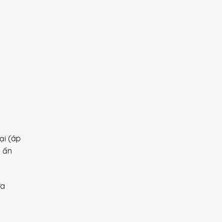
ại (áp
n ấn
ửa