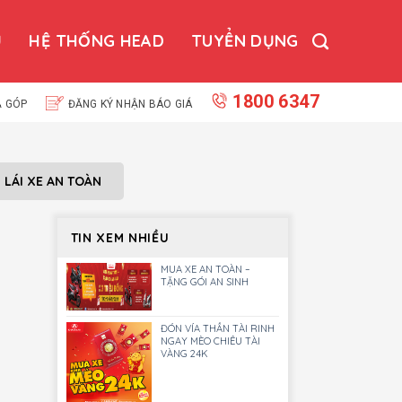
Ụ
HỆ THỐNG HEAD
TUYỂN DỤNG
1800 6347
Ả GÓP
ĐĂNG KÝ NHẬN BÁO GIÁ
N LÁI XE AN TOÀN
TIN XEM NHIỀU
MUA XE AN TOÀN –
TẶNG GÓI AN SINH
ĐÓN VÍA THẦN TÀI RINH
NGAY MÈO CHIÊU TÀI
VÀNG 24K