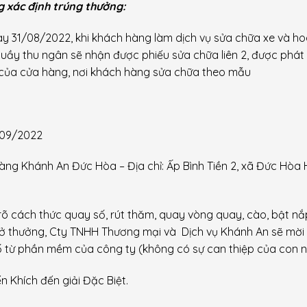
g xác định trúng thưởng:
ày 31/08/2022, khi khách hàng làm dịch vụ sửa chữa xe và ho
 quầy thu ngân sẽ nhận được phiếu sửa chữa liên 2, được phát
của cửa hàng, nơi khách hàng sửa chữa theo mẫu
/09/2022
 hàng Khánh An
Đức Hòa –
Địa chỉ:
Ấp Bình Tiền 2, xã Đức Hòa 
rõ cách thức quay số, rút thăm, quay vòng quay, cào, bật nắ
 mở thưởng, Cty TNHH Thương mại và Dịch vụ Khánh An sẽ mời 
ố từ phần mềm của công ty (không có sự can thiệp của con n
n Khích đến giải Đặc Biệt.