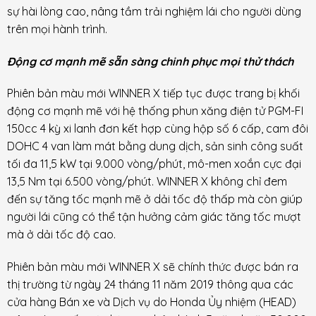
sự hài lòng cao, nâng tầm trải nghiệm lái cho người dùng
trên mọi hành trình.
Động cơ mạnh mẽ sẵn sàng chinh phục mọi thử thách
Phiên bản màu mới WINNER X tiếp tục được trang bị khối
động cơ mạnh mẽ với hệ thống phun xăng điện tử PGM-FI
150cc 4 kỳ xi lanh đơn kết hợp cùng hộp số 6 cấp, cam đôi
DOHC 4 van làm mát bằng dung dịch, sản sinh công suất
tối đa 11,5 kW tại 9.000 vòng/phút, mô-men xoắn cực đại
13,5 Nm tại 6.500 vòng/phút. WINNER X không chỉ đem
đến sự tăng tốc mạnh mẽ ở dải tốc độ thấp mà còn giúp
người lái cũng có thể tận hưởng cảm giác tăng tốc mượt
mà ở dải tốc độ cao.
Phiên bản màu mới WINNER X sẽ chính thức được bán ra
thị trường từ ngày 24 tháng 11 năm 2019 thông qua các
cửa hàng Bán xe và Dịch vụ do Honda Ủy nhiệm (HEAD)