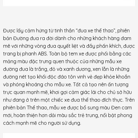
Được lấy cảm hứng từ tinh thần “đua xe thể thao”, phiên
bản Đường đua ra đời dành cho những khách hàng đam
mê với những vòng đua quyết liệt và đầy phấn khích, được
trang bị phanh ABS. Toàn bộ tem xe được phối bằng các
mảng màu đặc trưng quen thuộc của những mẫu xe
đường đua là trắng, đỏ và xanh dương, xen lẫn là những
đường nét tạo khối độc đáo tôn vinh vẻ đẹp khỏe khoắn
và phóng khoáng cho mẫu xe. Tất cả tạo nên ấn tượng
trực quan mạnh mẽ, khơi gợi cảm giác lái cho chủ sở hữu
như đang ở trên một chiếc xe đua thể thao đích thực. Trên
phiên bản Thể thao, mẫu xe được bổ sung màu Đen cam
mới, hoàn thiện hơn dải màu sắc trẻ trung, nổi bật phong
cách mạnh mẽ cho người sử dụng.