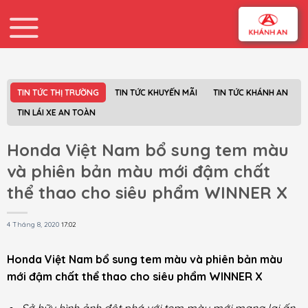
Skip
to
content
TIN TỨC THỊ TRƯỜNG
TIN TỨC KHUYẾN MÃI
TIN TỨC KHÁNH AN
TIN LÁI XE AN TOÀN
Honda Việt Nam bổ sung tem màu
và phiên bản màu mới đậm chất
thể thao cho siêu phẩm WINNER X
4 Tháng 8, 2020
17:02
Honda Việt Nam bổ sung tem màu và phiên bản màu
mới
đậm chất thể thao cho siêu phẩm WINNER X
Sở hữu hình ảnh đột phá với tem màu mới mang lại ấn