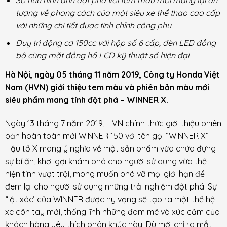
tượng về phong cách của một siêu xe thể thao cao cấp
với những chi tiết được tinh chỉnh công phu
Duy trì động cơ 150cc với hộp số 6 cấp, đèn LED đồng
bộ cùng mặt đồng hồ LCD kỹ thuật số hiện đại
Hà Nội, ngày 05 tháng 11 năm 2019, Công ty Honda Việt
Nam (HVN) giới thiệu tem màu và phiên bản màu mới
siêu phẩm mang tính đột phá – WINNER X.
Ngày 13 tháng 7 năm 2019, HVN chính thức giới thiệu phiên
bản hoàn toàn mới WINNER 150 với tên gọi “WINNER X”.
Hậu tố X mang ý nghĩa về một sản phẩm vừa chứa đựng
sự bí ẩn, khơi gợi khám phá cho người sử dụng vừa thể
hiện tính vượt trội, mong muốn phá vỡ mọi giới hạn để
đem lại cho người sử dụng những trải nghiệm đột phá. Sự
“lột xác’ của WINNER được hy vọng sẽ tạo ra một thế hệ
xe côn tay mới, thống lĩnh những đam mê và xúc cảm của
khách hàng yêu thích phân khúc này. Dù mới chỉ ra mắt