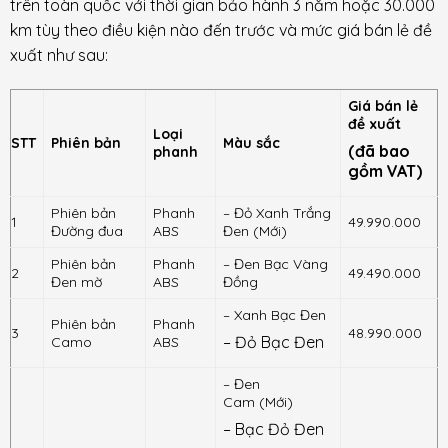
trên toàn quốc với thời gian bảo hành 3 năm hoặc 30.000
km tùy theo điều kiện nào đến trước và mức giá bán lẻ đề
xuất như sau:
Giá bán lẻ
đề xuất
Loại
STT
Phiên bản
Màu sắc
(đã bao
phanh
gồm VAT)
Phiên bản
Phanh
– Đỏ Xanh Trắng
1
49.990.000
Đường đua
ABS
Đen (Mới)
Phiên bản
Phanh
– Đen Bạc Vàng
2
49.490.000
Đen mờ
ABS
Đồng
– Xanh Bạc Đen
Phiên bản
Phanh
3
48.990.000
– Đỏ Bạc Đen
Camo
ABS
– Đen
Cam (Mới)
– Bạc Đỏ Đen