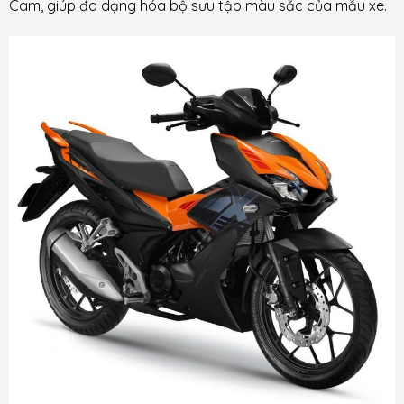
Cam, giúp đa dạng hóa bộ sưu tập màu sắc của mẫu xe.