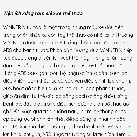
Tiện ích xứng tầm siêu xe thể thao
WINNER X tự hào là một trong những mẫu xe đầu tiên
trong phân khúc xe côn tay thể thao cỡ nhỏ tại thị trường
Việt Nam được trang bị hệ thống chống bó cứng phanh
ABS cho bánh trước. Phiên bản Đường đua WINNER X tiếp
tục được trang bị tiện ích vượt trội này, mang lại ấn tượng
đậm nét về phong cách của một siêu xe thể thao. Hệ
thống ABS bao gồm bốn bộ phận chính là cảm biến, bộ
điều khiển, bơm thủy lực và các van điều chỉnh lực phanh.
ABS hoạt động hiệu quả khi người lái bóp phanh trước,
giúp ổn định tư thế của xe bằng cách chống khóa cứng
bánh xe, đặc biệt trong điều kiện đường trơn ướt hay gồ
ghề. Khi vượt qua tình huống nguy hiểm, hệ thống sẽ tái
áp dụng lực phanh lớn nhất để xe dừng lại nhanh hoặc
cho tới khi phát hiện mối nguy khóa bánh mới. Với vai trò
lớn khi di chuyển, ABS được tin tưởng sẽ là tiện ích đem lại