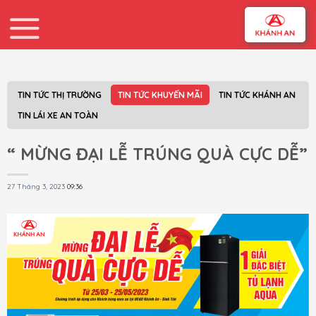
Skip
to
content
TIN TỨC THỊ TRƯỜNG
TIN TỨC KHUYẾN MÃI
TIN TỨC KHÁNH AN
TIN LÁI XE AN TOÀN
“ MỪNG ĐẠI LỄ TRÚNG QUÀ CỰC DỄ”
27 Tháng 3, 2023
09:36