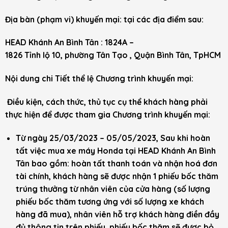
Địa bàn (phạm vi) khuyến mại: tại các địa điểm sau:
HEAD
Khánh
An
Bình
Tân
:
1824A –
1826
Tỉnh
lộ
10,
phường
Tân
Tạo
,
Quận
Bình
Tân
,
TpHCM
Nội dung chi Tiết thể lệ Chương trình khuyến mại:
Điều kiện, cách thức, thủ tục cụ thể khách hàng phải
thực hiện để được tham gia Chương trình khuyến mại:
Từ ngày 25/03/2023 – 05/05/2023, Sau khi hoàn
tất việc mua xe máy Honda tại HEAD Khánh An Bình
Tân bao gồm: hoàn tất thanh toán và nhận hoá đơn
tài chính, khách hàng sẽ được nhận 1 phiếu bốc thăm
trúng thưởng từ nhân viên của cửa hàng (số lượng
phiếu bốc thăm tương ứng với số lượng xe khách
hàng đã mua), nhân viên hỗ trợ khách hàng điền đầy
đủ thông tin trên phiếu, phiếu bốc thăm sẽ được bỏ