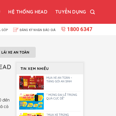
Ụ
HỆ THỐNG HEAD
TUYỂN DỤNG
1800 6347
Ả GÓP
ĐĂNG KÝ NHẬN BÁO GIÁ
N LÁI XE AN TOÀN
HEAD
TIN XEM NHIỀU
MUA XE AN TOÀN –
TẶNG GÓI AN SINH
“ MỪNG ĐẠI LỄ TRÚNG
QUÀ CỰC DỄ”
0 đến
iá cả
“MUA XE TRÚNG