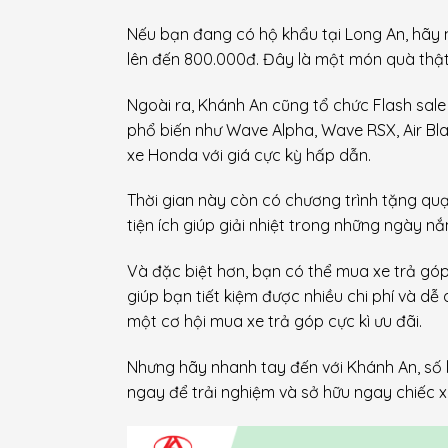
Nếu bạn đang có hộ khẩu tại Long An, hãy 
lên đến 800.000đ. Đây là một món quà thật 
Ngoài ra, Khánh An cũng tổ chức Flash sal
phổ biến như Wave Alpha, Wave RSX, Air Blad
xe Honda với giá cực kỳ hấp dẫn.
Thời gian này còn có chương trình tặng q
tiện ích giúp giải nhiệt trong những ngày n
Và đặc biệt hơn, bạn có thể mua xe trả góp
giúp bạn tiết kiệm được nhiều chi phí và d
một cơ hội mua xe trả góp cực kì ưu đãi.
Nhưng hãy nhanh tay đến với Khánh An, số 
ngay để trải nghiệm và sở hữu ngay chiếc x