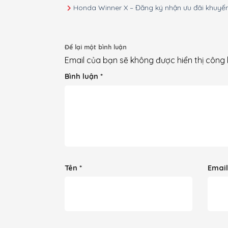
Honda Winner X – Đăng ký nhận ưu đãi khuyế
Để lại một bình luận
Email của bạn sẽ không được hiển thị công 
Bình luận
*
Tên
*
Emai