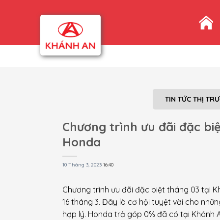
Skip
to
content
TIN TỨC THỊ TR
Chương trình ưu đãi đặc bi
Honda
10 Tháng 3, 2023
16:40
Chương trình ưu đãi đặc biệt tháng 03 tại
16 tháng 3. Đây là cơ hội tuyệt vời cho nh
hợp lý. Honda trả góp 0% đã có tại Khánh 