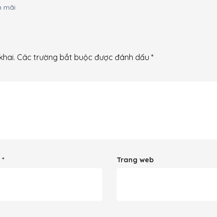
n mãi
khai.
Các trường bắt buộc được đánh dấu
*
l
*
Trang web