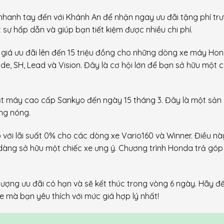
nhanh tay đến với Khánh An để nhận ngay ưu đãi tặng phí tr
sự hấp dẫn và giúp bạn tiết kiệm được nhiều chi phí.
e giá ưu đãi lên đến 15 triệu đồng cho những dòng xe máy Ho
e, SH, Lead và Vision. Đây là cơ hội lớn để bạn sở hữu một c
uạt máy cao cấp Sankyo đến ngày 15 tháng 3. Đây là một sả
ắng nóng.
 với lãi suất 0% cho các dòng xe Vario160 và Winner. Điều nà
ễ dàng sở hữu một chiếc xe ưng ý. Chương trình Honda trả góp
lượng ưu đãi có hạn và sẽ kết thúc trong vòng 6 ngày. Hãy đ
e mà bạn yêu thích với mức giá hợp lý nhất!