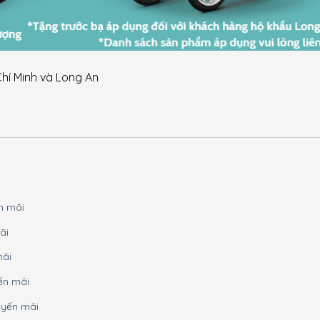
hí Minh và Long An
n mãi
ãi
mãi
ến mãi
uyến mãi