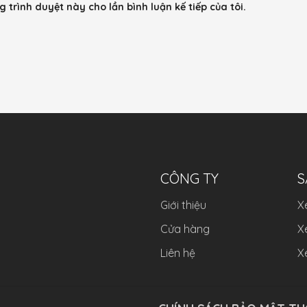
g trình duyệt này cho lần bình luận kế tiếp của tôi.
CÔNG TY
S
Giới thiệu
X
Cửa hàng
X
Liên hệ
X