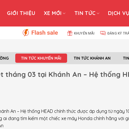
GIỚI THIỆU
XE MỚI
TIN TỨC
DỊCH V
KHUYẾN MÃI
ĐĂNG KÝ TR
ƯỜNG
TIN TỨC KHUYẾN MÃI
TIN TỨC KHÁNH AN
TI
ệt tháng 03 tại Khánh An – Hệ thống 
 Khánh An – Hệ thống HEAD chính thức được áp dụng từ ngày 1
ững ai đang tìm kiếm một chiếc xe máy Honda chính hãng với g
An