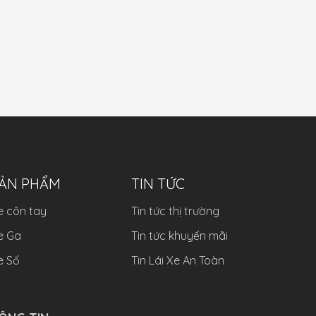
ẢN PHẨM
TIN TỨC
e côn tay
Tin tức thị trường
e Ga
Tin tức khuyến mãi
e Số
Tin Lái Xe An Toàn