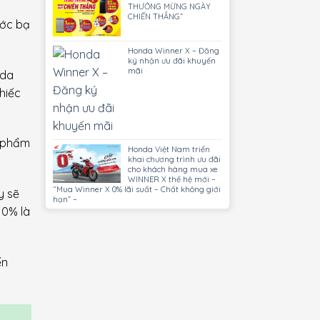
THƯỞNG MỪNG NGÀY
CHIẾN THẮNG”
ước bạ
Honda Winner X – Đăng
ký nhận ưu đãi khuyến
mãi
nda
hiếc
n phẩm
Honda Việt Nam triển
khai chương trình ưu đãi
cho khách hàng mua xe
WINNER X thế hệ mới –
“Mua Winner X 0% lãi suất – Chất không giới
y sẽ
hạn” –
 0% là
ến