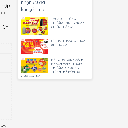
ù hợp
i các
“MUA XE TRÚNG
THƯỞNG MỪNG NGÀY
. Chi
CHIẾN THẮNG”
ƯU ĐÃI THÁNG 3 | MUA
XE THẢ GA
KẾT QUẢ DANH SÁCH
KHÁCH HÀNG TRÚNG
THƯỞNG CHƯƠNG
TRÌNH “HÈ RỘN RÃ –
QUÀ CỰC ĐÃ”
rước