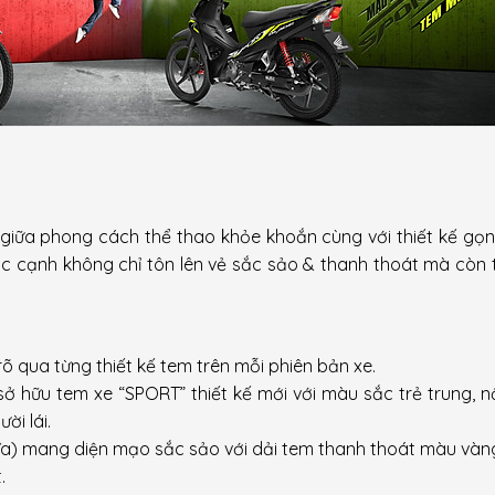
giữa phong cách thể thao khỏe khoắn cùng với thiết kế gọ
óc cạnh không chỉ tôn lên vẻ sắc sảo & thanh thoát mà còn 
õ qua từng thiết kế tem trên mỗi phiên bản xe.
ở hữu tem xe “SPORT” thiết kế mới với màu sắc trẻ trung, nổ
ời lái.
ĩa) mang diện mạo sắc sảo với dải tem thanh thoát màu vàn
.