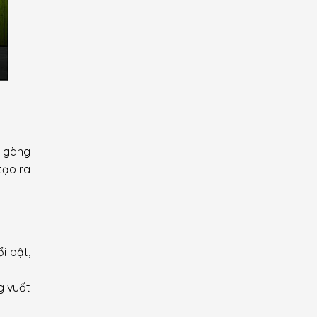
n gàng
tạo ra
i bật,
g vuốt