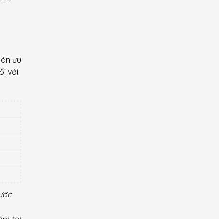
bán ưu
i với
rước
 xem
tại