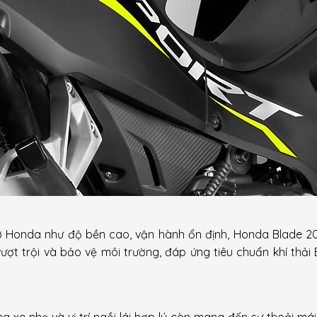
cơ Honda như độ bền cao, vận hành ổn định, Honda Blade 2
vượt trội và bảo vệ môi trường, đáp ứng tiêu chuẩn khí thải 
g xe nhẹ và vị trí ngồi lái hợp lý còn mang đến sự thoải mái