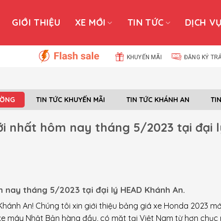
GIỚI THIỆU
XE MỚI
TIN TỨC
DỊCH V
KHUYẾN MÃI
ĐĂNG KÝ TR
ƯỜNG
TIN TỨC KHUYẾN MÃI
TIN TỨC KHÁNH AN
TI
i nhất hôm nay tháng 5/2023 tại đại l
 nay tháng 5/2023 tại đại lý HEAD Khánh An.
hánh An! Chúng tôi xin giới thiệu bảng giá xe Honda 2023 mớ
 xe máy Nhật Bản hàng đầu, có mặt tại Việt Nam từ hơn chục