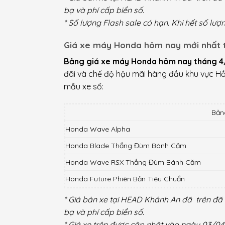
bạ và phí cấp biển số.
* Số lượng Flash sale có hạn. Khi hết số lượ
Giá xe máy Honda hôm nay mới nhất 
Bảng giá xe máy Honda hôm nay tháng 
đãi và chế độ hậu mãi hàng đầu khu vực Hồ 
mẫu xe số:
Bản
Honda Wave Alpha
Honda Blade Thắng Đùm Bánh Căm
Honda Wave RSX Thắng Đùm Bánh Căm
Honda Future Phiên Bản Tiêu Chuẩn
* Giá bán xe tại HEAD Khánh An đã trên đã 
bạ và phí cấp biển số.
* Giá xe trên được cập nhật vào ngày 03/04/