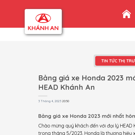
Skip
to
content
TIN TỨC THỊ TR
Bảng giá xe Honda 2023 mớ
HEAD Khánh An
3 Tháng 4, 2023
20:50
Bảng giá xe Honda 2023 mới nhất hôm
Chào mừng quý khách đến với đại lý HEAD K
trong tháng 5/2023. Honda là thương hiệu