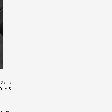
023 sở
Euro 3
 tuyệt