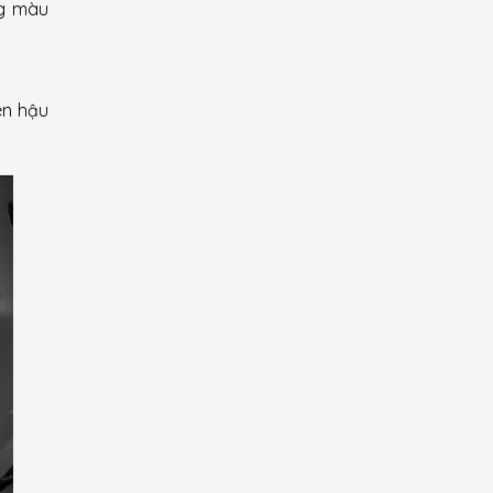
ng màu
èn hậu