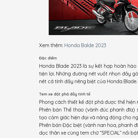
Xem thêm:
Honda Balde 2023
Đặc điểm
Honda Blade 2023 là sự kết hợp hoàn hảo 
tiện lợi. Những đường nét vuốt nhọn đầy g
nét cá tính đầy riêng biệt của Honda Blade.
Tem xe đột phá đầy tinh tế
Phong cách thiết kế đột phá được thể hiện r
Phiên bản Thể thao (vành đúc phanh đĩa) s
tạo cảm giác hiện đại và năng động cho ngư
Phiên bản Đặc biệt (vành nan hoa, phanh đ
dọc thân xe cùng tem chữ “SPECIAL” nổi bật