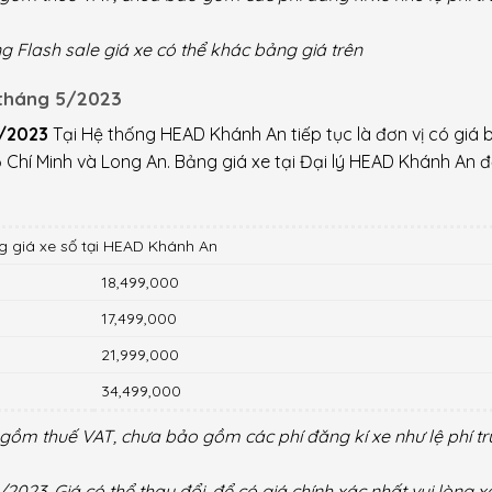
ng Flash sale giá xe có thể khác bảng giá trên
tháng 5/2023
4/2023
Tại Hệ thống HEAD Khánh An tiếp tục là đơn vị có giá 
Chí Minh và Long An. Bảng giá xe tại Đại lý HEAD Khánh An đố
g giá xe số tại HEAD Khánh An
18,499,000
17,499,000
21,999,000
34,499,000
gồm thuế VAT, chưa bảo gồm các phí đăng kí xe như lệ phí t
2023. Giá có thể thay đổi, để có giá chính xác nhất vui lòng