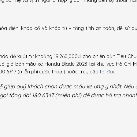
óa điện, khóa cổ và khóa từ – tăng tính an toàn, dễ sử d
nda đề xuất từ khoảng 19,260,000đ cho phiên bản Tiêu Chu
có giá bán mẫu xe Honda Blade 2023 tại khu vực Hồ Chí M
800 6347 (miễn phí cước thoại) hoặc truy cập
tại đây
thể giúp quý khách chọn được mẫu xe ưng ý nhất. Nếu 
 gọi tổng đài 180 6347 (miễn phí) để được hỗ trợ nhan