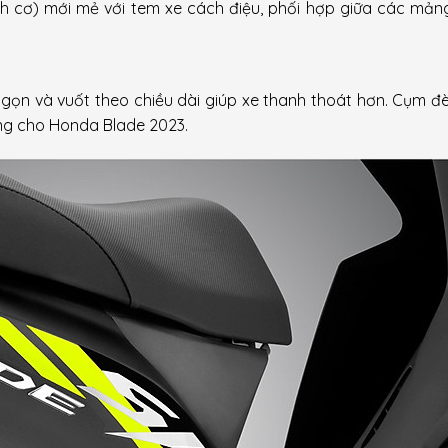
nh cơ) mới mẻ với tem xe cách điệu, phối hợp giữa các mả
 gọn và vuốt theo chiều dài giúp xe thanh thoát hơn. Cụm đ
ung cho Honda Blade 2023.