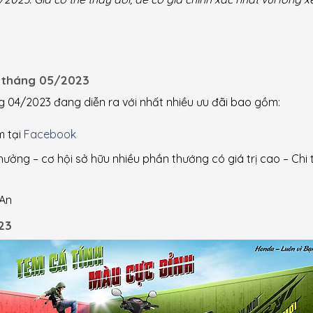
a tháng 05/2023
g 04/2023 đang diễn ra với nhất nhiều ưu đãi bao gồm:
m tại
Facebook
ởng – cơ hội sở hữu nhiều phần thướng có giá trị cao – Chi t
 An
23