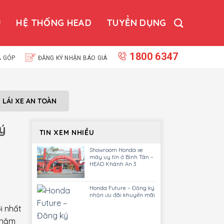
Ụ
HỆ THỐNG HEAD
TUYỂN DỤNG
1800 6347
Ả GÓP
ĐĂNG KÝ NHẬN BÁO GIÁ
N LÁI XE AN TOÀN
ý
TIN XEM NHIỀU
Showroom Honda xe
máy uy tín ở Bình Tân –
HEAD Khánh An 3
Honda Future – Đăng ký
nhận ưu đãi khuyến mãi
i nhất
 năm