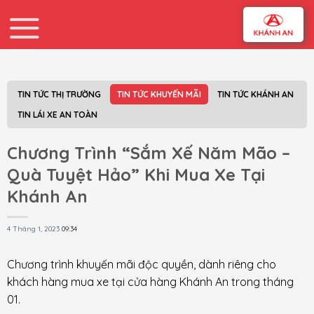
Skip
to
content
TIN TỨC THỊ TRƯỜNG
TIN TỨC KHUYẾN MÃI
TIN TỨC KHÁNH AN
TIN LÁI XE AN TOÀN
Chương Trình “Sắm Xế Năm Mão –
Quà Tuyệt Hảo” Khi Mua Xe Tại
Khánh An
4 Tháng 1, 2023
09:34
Chương trình khuyến mãi độc quyền, dành riêng cho
khách hàng mua xe tại cửa hàng Khánh An trong tháng
01.