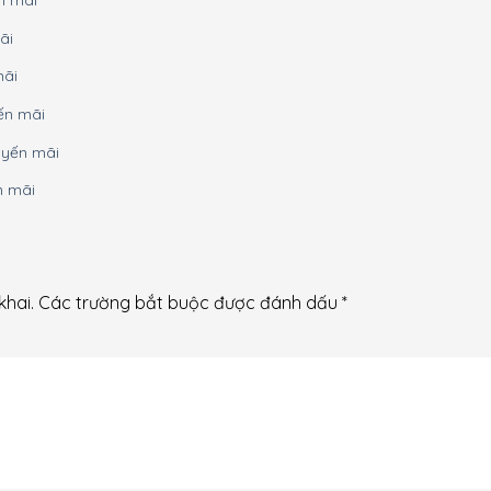
n mãi
ãi
mãi
ến mãi
uyến mãi
n mãi
khai.
Các trường bắt buộc được đánh dấu
*