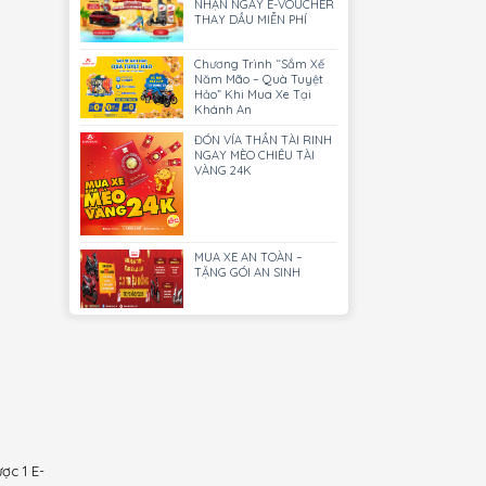
NHẬN NGAY E-VOUCHER
THAY DẦU MIỄN PHÍ
Chương Trình “Sắm Xế
Năm Mão – Quà Tuyệt
Hảo” Khi Mua Xe Tại
Khánh An
ĐÓN VÍA THẦN TÀI RINH
NGAY MÈO CHIÊU TÀI
VÀNG 24K
MUA XE AN TOÀN –
TẶNG GÓI AN SINH
ợc 1 E-