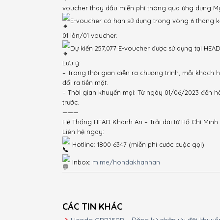
voucher thay dầu miễn phí thông qua ứng dụng M
E-voucher có hạn sử dụng trong vòng 6 tháng k
01 lần/01 voucher.
Dự kiến 257,077 E-voucher được sử dụng tại HEA
Lưu ý:
– Trong thời gian diễn ra chương trình, mỗi khách 
đổi ra tiền mặt.
– Thời gian khuyến mại: Từ ngày 01/06/2023 đến hế
trước.
———
Hệ Thống HEAD Khánh An – Trải dài từ Hồ Chí Minh
Liên hệ ngay:
Hotline: 1800 6347 (miễn phí cước cuộc gọi)
Inbox:
m.me/hondakhanhan
CÁC TIN KHÁC