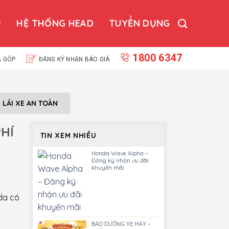
Ụ
HỆ THỐNG HEAD
TUYỂN DỤNG
1800 6347
Ả GÓP
ĐĂNG KÝ NHẬN BÁO GIÁ
N LÁI XE AN TOÀN
HÍ
TIN XEM NHIỀU
Honda Wave Alpha –
Đăng ký nhận ưu đãi
khuyến mãi
da có
BẢO DƯỠNG XE MÁY –