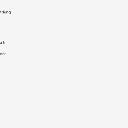
ử dụng
 trị
 đến