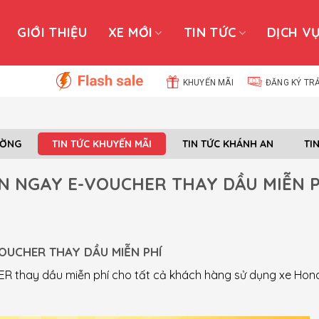
GIỚI THIỆU
XE MỚI
TIN TỨC
DỊCH V
KHUYẾN MÃI
ĐĂNG KÝ TR
ƯỜNG
TIN TỨC KHUYẾN MÃI
TIN TỨC KHÁNH AN
TI
N NGAY E-VOUCHER THAY DẦU MIỄN P
OUCHER THAY DẦU MIỄN PHÍ
R thay dầu miễn phí cho tất cả khách hàng sử dụng xe Hon