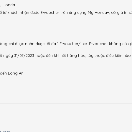
y Honda+.
ể từ khách nhận được E-voucher trên ứng dụng My Honda+, có giá trị s
D
hàng chỉ được nhận được tối đa 1 E-voucher/1 xe. E-voucher không có giá
t ngày 31/07/2023 hoặc đến khi hết hàng hóa, tùy thuộc điều kiện nào
 đến Long An