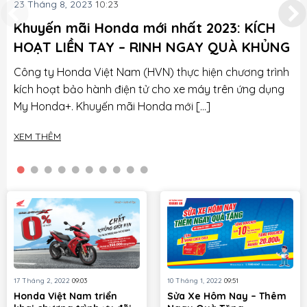
23 Tháng 8, 2023
10:23
6 
Khuyến mãi Honda mới nhất 2023: KÍCH
B
HOẠT LIỀN TAY – RINH NGAY QUÀ KHỦNG
V
Công ty Honda Việt Nam (HVN) thực hiện chương trình
BẢ
kích hoạt bảo hành điện tử cho xe máy trên ứng dụng
DẦ
My Honda+. Khuyến mãi Honda mới […]
VO
XEM THÊM
XE
17 Tháng 2, 2022
09:03
10 Tháng 1, 2022
09:51
Honda Việt Nam triển
Sửa Xe Hôm Nay – Thêm