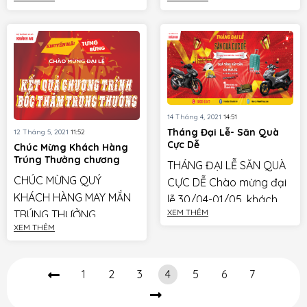
rực rỡ với nhiều ưu đãi
Bạn có biết các phụ tùng như Bugi,
đặc biệt dành cho Quý
lọc gió, lốp, ắc quy cũng có “hạn sử
khách hàng mua […]
dụng” không? […]
14 Tháng 4, 2021
14:51
Tháng Đại Lễ- Săn Quà
12 Tháng 5, 2021
11:52
Cực Dễ
Chúc Mừng Khách Hàng
Trúng Thưởng chương
THÁNG ĐẠI LỄ SĂN QUÀ
trình khuyến mãi
CHÚC MỪNG QUÝ
CỰC DỄ Chào mừng đại
“KHUYẾN MÃI TƯNG BỪNG-
CHÀO MỪNG ĐẠI LỄ”
KHÁCH HÀNG MAY MẮN
lễ 30/04-01/05, khách
XEM THÊM
TRÚNG THƯỞNG
hàng mua xe Honda Air
XEM THÊM
CHƯƠNG TRÌNH ”
Blade và Honda Winner
KHUYẾN MÃI TƯNG
X Từ ngày 10/04/2021
BỪNG-CHÀO MỪNG ĐẠI
đến hết […]
1
2
3
4
5
6
7
LỄ ” Sau một thời gian
diễn ra, chương trình […]