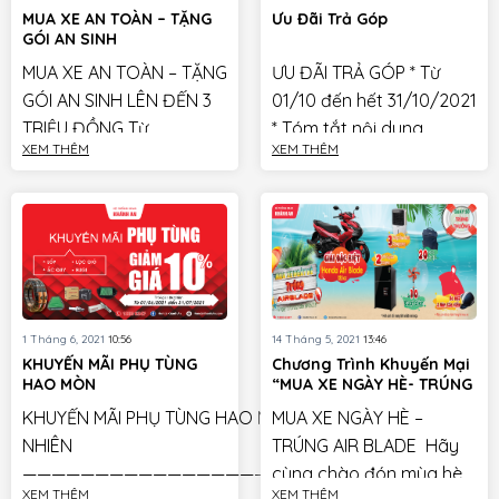
MUA XE AN TOÀN – TẶNG
Ưu Đãi Trả Góp
GÓI AN SINH
MUA XE AN TOÀN – TẶNG
ƯU ĐÃI TRẢ GÓP * Từ
GÓI AN SINH LÊN ĐẾN 3
01/10 đến hết 31/10/2021
TRIỆU ĐỒNG Từ
* Tóm tắt nội dung
XEM THÊM
XEM THÊM
01/10/2021 đến
chương trình Gói trả
31/10/2021, mua xe SIÊU
trước 0đ – Jaccs, áp
ƯU ĐÃI Voucher trị giá 1
dụng cho tất các […]
triệu […]
14 Tháng 5, 2021
13:46
1 Tháng 6, 2021
10:56
Chương Trình Khuyến Mại
KHUYẾN MÃI PHỤ TÙNG
“MUA XE NGÀY HÈ- TRÚNG
HAO MÒN
AIRBLADE”
MUA XE NGÀY HÈ –
KHUYẾN MÃI PHỤ TÙNG HAO MÒN TỰ
TRÚNG AIR BLADE Hãy
NHIÊN
cùng chào đón mùa hè
—————————————————————-
XEM THÊM
XEM THÊM