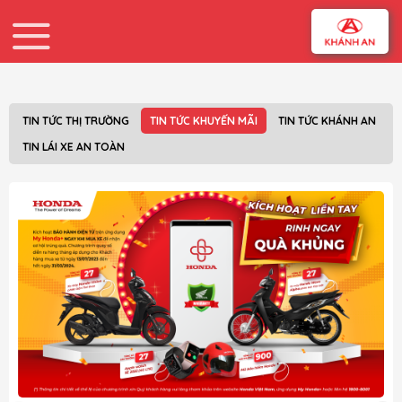
Skip
to
content
TIN TỨC THỊ TRƯỜNG
TIN TỨC KHUYẾN MÃI
TIN TỨC KHÁNH AN
TIN LÁI XE AN TOÀN