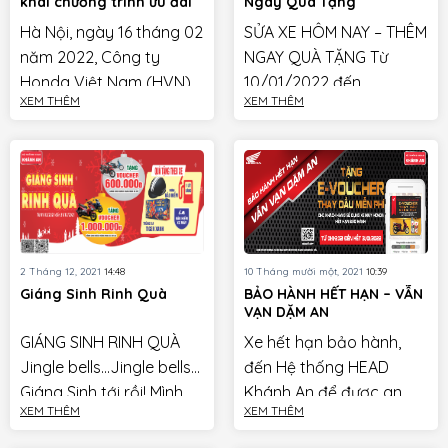
khai chương trình ưu đãi
Ngay Quà Tặng
cho khách hàng mua xe
Hà Nội, ngày 16 tháng 02
SỬA XE HÔM NAY – THÊM
WINNER X thế hệ mới –
“Mua Winner X 0% lãi
năm 2022, Công ty
NGAY QUÀ TẶNG Từ
suất – Chất không giới
Honda Việt Nam (HVN)
10/01/2022 đến
hạn” –
XEM THÊM
XEM THÊM
thực hiện chương trình tri
10/02/2022 Quý Khách
ân “Mua Winner X 0% lãi
sửa xe ở Hệ thống
suất – Chất […]
Honda Khánh An sẽ
được “THÊM NGAY QUÀ
[…]
2 Tháng 12, 2021
14:48
10 Tháng mười một, 2021
10:39
Giáng Sinh Rinh Quà
BẢO HÀNH HẾT HẠN – VẪN
VẠN DẶM AN
GIÁNG SINH RINH QUÀ
Xe hết hạn bảo hành,
Jingle bells…Jingle bells…
đến Hệ thống HEAD
Giáng Sinh tới rồi! Mình
Khánh An để được an
XEM THÊM
XEM THÊM
cùng đến Khánh An xem
tâm Thời gian: từ
có ưu đãi gì nè Từ 01/12
01/11/2021 đến