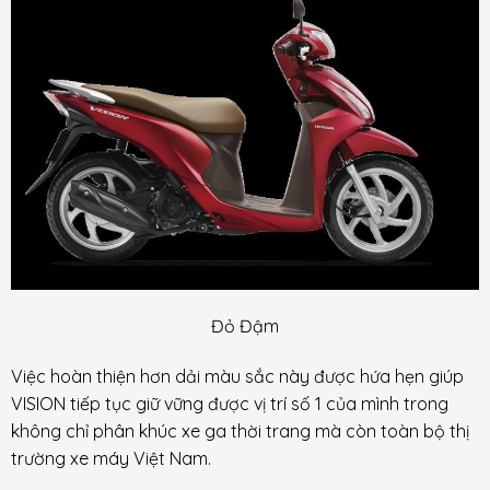
Đỏ Đậm
Việc hoàn thiện hơn dải màu sắc này được hứa hẹn giúp
VISION tiếp tục giữ vững được vị trí số 1 của mình trong
không chỉ phân khúc xe ga thời trang mà còn toàn bộ thị
trường xe máy Việt Nam.