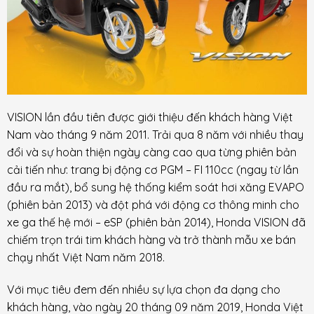
VISION lần đầu tiên được giới thiệu đến khách hàng Việt
Nam vào tháng 9 năm 2011. Trải qua 8 năm với nhiều thay
đổi và sự hoàn thiện ngày càng cao qua từng phiên bản
cải tiến như: trang bị động cơ PGM – FI 110cc (ngay từ lần
đầu ra mắt), bổ sung hệ thống kiểm soát hơi xăng EVAPO
(phiên bản 2013) và đột phá với động cơ thông minh cho
xe ga thế hệ mới – eSP (phiên bản 2014), Honda VISION đã
chiếm trọn trái tim khách hàng và trở thành mẫu xe bán
chạy nhất Việt Nam năm 2018.
Với mục tiêu đem đến nhiều sự lựa chọn đa dạng cho
khách hàng, vào ngày 20 tháng 09 năm 2019, Honda Việt