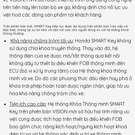
tiên tiến này lên toàn bộ xe ga, khẳng định cho nỗ lực ưu
việt hoá các dòng sản phẩm tới khách hàng.
Trên phiên bản mới, SMART Key tiếp tục được áp dụng trên phiên bản Cao cấp và
Đặc biệt, mang lại sự an tâm và tiện ích cao cho người dùng so với hệ thống khoá
thông thường:
Khả năng chống trộm tối ưu
: Honda SMART Key không
sử dụng chìa khóa truyền thống. Thay vào đó, hệ
thống điện của xe được mở/tắt thông qua kết nối
không dây từ thiết bị điều khiển FOB thông minh đến
ECU (bộ vi xử lý trung tâm) của Hệ thống khóa thông
minh và xe. Do đó các phương thức đấu điện hay phá ổ
khóa trái phép hoàn toàn được ngăn chặn, giúp tối ưu
hóa khả năng chống trộm cho xe.
Tiện ích cao cấp
: Hệ thống Khóa Thông minh SMART
Key trên phiên bản VISION mới sở hữu hai tính năng ưu
việt cùng được tích hợp trên thiết bị điều khiển FOB
bao gồm chức năng kích hoạt/ngưng kích hoạt khoá
điện từ xa và hệ thống xác định vị trí xe thông minh