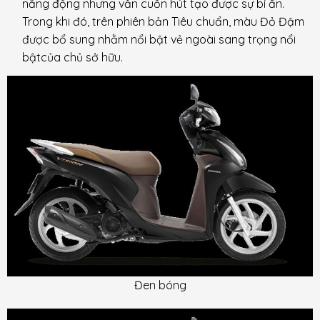
năng động nhưng vẫn cuốn hút tạo được sự bí ẩn.
Trong khi đó, trên phiên bản Tiêu chuẩn, màu Đỏ Đậm
được bổ sung nhằm nổi bật vẻ ngoài sang trọng nổi
bậtcủa chủ sở hữu.
Đen bóng