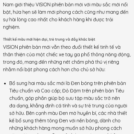
Nam giới thiệu VISION phiên bản mới với màu sắc mới nổi
bật, hứa hẹn sẽ làm mới phong cách cũng như mang đến
sự hài lòng cao nhất cho khách hàng khi được trải
nghiệm.
Thiết kế màu
mới
hiện đại, trẻ trung và đầy khác biệt
VISION phiên bản mới vẫn theo đuổi thiết kế tinh tế và
thân thiện của một chiếc xe tay ga phổ thông năng động,
trong đó, mang đến những nét chấm phá thú vị riêng
nhằm nổi bật phong cách hơn cho chủ sở hữu:
Bổ sung hai màu sắc mới là Đen bóng trên phiên bản
Tiêu chuẩn và Cao cấp; Đỏ Đậm trên phiên bản Tiêu
chuẩn, góp phần giúp bộ sưu tập màu sắc trở nên
đa dạng, khẳng định cá tính và sự trẻ trung của người
sở hữu. Bên cạnh màu Đen mờ huyền bí, các nhà thiết
kế bổ sung thêm tông Đen với nền bóng, dành cho
những khách hàng mong muốn sở hữu phong cách