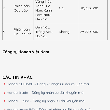
Vàng Nâu,
Phiên bản
Xanh Lục
2
Có
30,790,000
Cao cấp
Nâu, Xanh
Lam Nâu,
Đen Nâu
Đen Nâu,
Phiên bản
3
Trắng Nâu,
Không
29,990,000
Tiêu chuẩn
Đỏ Nâu
Công ty Honda Việt Nam
CÁC TIN KHÁC
Honda CBR150R – Đăng ký nhận ưu đãi khuyến mãi
Honda Blade – Đăng ký nhận ưu đãi khuyến mãi
Honda Future – Đăng ký nhận ưu đãi khuyến mãi
Honda Wave RSX – Đăng ký nhận ưu đãi khuyến mãi