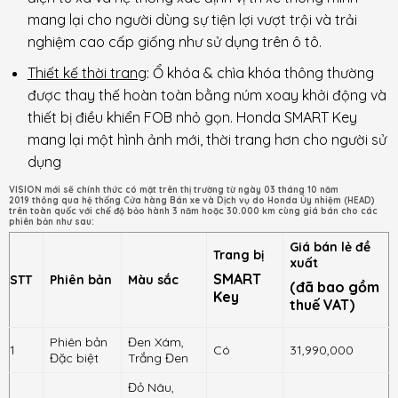
mang lại cho người dùng sự tiện lợi vượt trội và trải
nghiệm cao cấp giống như sử dụng trên ô tô.
Thiết kế thời trang
: Ổ khóa & chìa khóa thông thường
được thay thế hoàn toàn bằng núm xoay khởi động và
thiết bị điều khiển FOB nhỏ gọn. Honda SMART Key
mang lại một hình ảnh mới, thời trang hơn cho người sử
dụng
VISION mới sẽ chính thức có mặt trên thị trường từ ngày 03 tháng 10 năm
2019 thông qua hệ thống Cửa hàng Bán xe và Dịch vụ do Honda Ủy nhiệm (HEAD)
trên toàn quốc với chế độ bảo hành 3 năm hoặc 30.000 km cùng giá bán cho các
phiên bản như sau:
Giá bán lẻ đề
Trang bị
xuất
SMART
STT
Phiên bản
Màu sắc
(đã bao gồm
Key
thuế VAT)
Phiên bản
Đen Xám,
1
Có
31,990,000
Đặc biệt
Trắng Đen
Đỏ Nâu,