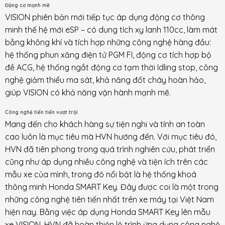
Động cơ mạnh mẽ
VISION phiên bản mới tiếp tục áp dụng động cơ thông
minh thế hệ mới eSP – có dung tích xy lanh 110cc, làm mát
bằng không khí và tích hợp những công nghệ hàng đầu:
hệ thống phun xăng điện tử PGM FI, động cơ tích hợp bộ
đề ACG, hệ thống ngắt động cơ tạm thời Idling stop, công
nghệ giảm thiểu ma sát, khả năng đốt cháy hoàn hảo,
giúp VISION có khả năng vận hành mạnh mẽ.
Công nghệ tiến tiến vượt trội
Mang đến cho khách hàng sự tiện nghi và tính an toàn
cao luôn là mục tiêu mà HVN hướng đến. Với mục tiêu đó,
HVN đã tiên phong trong quá trình nghiên cứu, phát triển
cũng như áp dụng nhiều công nghệ và tiện ích trên các
mẫu xe của mình, trong đó nổi bật là hệ thống khoá
thông minh Honda SMART Key. Đây được coi là một trong
những công nghệ tiên tiến nhất trên xe máy tại Việt Nam
hiện nay. Bằng việc áp dụng Honda SMART Key lên mẫu
xe VISION, HVN đã hoàn thiện lộ trình ứng dụng công nghệ