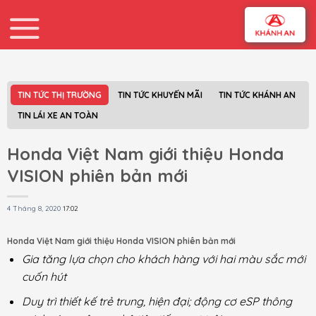
Skip
to
content
TIN TỨC THỊ TRƯỜNG
TIN TỨC KHUYẾN MÃI
TIN TỨC KHÁNH AN
TIN LÁI XE AN TOÀN
Honda Việt Nam giới thiệu Honda
VISION phiên bản mới
4 Tháng 8, 2020
17:02
Honda Việt Nam giới thiệu Honda VISION phiên bản mới
Gia tăng lựa chọn cho khách hàng với hai màu sắc mới
cuốn hút
Duy trì thiết kế trẻ trung, hiện đại; động cơ eSP thông